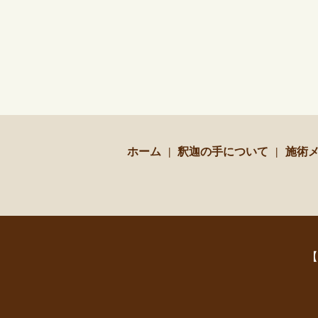
ホーム
釈迦の手について
施術
【