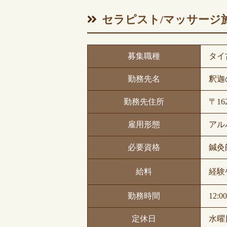
セラピスト/マッサージ
募集職種
タイ
勤務先名
釈迦
勤務先住所
〒16
雇用形態
アル
必要資格
鍼灸
給料
経験
勤務時間
12:
定休日
水曜